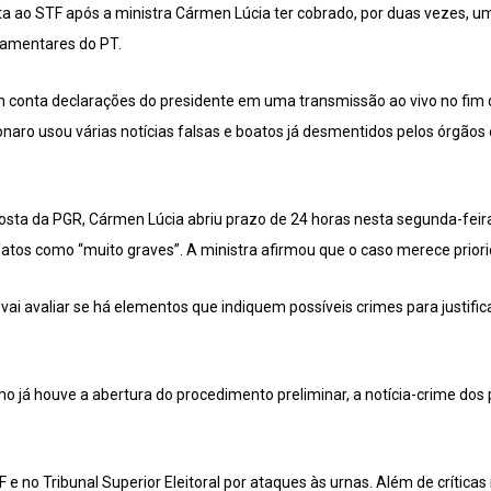
a ao STF após a ministra Cármen Lúcia ter cobrado, por duas vezes, 
rlamentares do PT.
m conta declarações do presidente em uma transmissão ao vivo no fim 
naro usou várias notícias falsas e boatos já desmentidos pelos órgãos o
ta da PGR, Cármen Lúcia abriu prazo de 24 horas nesta segunda-feira
fatos como “muito graves”. A ministra afirmou que o caso merece prior
vai avaliar se há elementos que indiquem possíveis crimes para justific
mo já houve a abertura do procedimento preliminar, a notícia-crime do
 e no Tribunal Superior Eleitoral por ataques às urnas. Além de críticas