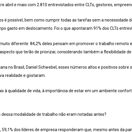
tre abril e maio com 2.810 entrevistados entre CLTs, gestores, empreen
s é possível, bem como cumprir todas as tarefas sem a necessidade d
empo gasto em deslocamento. Foi o que apontaram 91% dos CLTs entrev
i muito diferente: 84,2% deles pensam em promover o trabalho remoto e 
 aspecto que terão de priorizar, considerando também a flexibilidade de 
na no Brasil, Daniel Schwebel, esses números altos e positivos sobre
a realidade e gostaram.
s à qualidade de vida, à importância de estar em um ambiente confortáv
s dessa modalidade de trabalho não eram notadas antes?
, 59,1% dos líderes de empresa responderam que, mesmo antes da pa