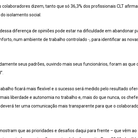
s colaboradores dizem, tanto que só 36,3% dos profissionais CLT afirm
do isolamento social.
dessa diferença de opiniões pode estar na dificuldade em abandonar p
orto, num ambiente de trabalho controlado -, para identificar as nova
amente seus padrões, ouvindo mais seus funcionários, foram as que
”.
trabalho ficará mais flexível e o sucesso será medido pelo resultado ofe
mais liberdade e autonomia no trabalho e, mais do que nunca, os chefes 
deverá ter uma comunicação mais transparente para que o colaborado
 mostram que as prioridades e desafios daqui para frente – que vêm a