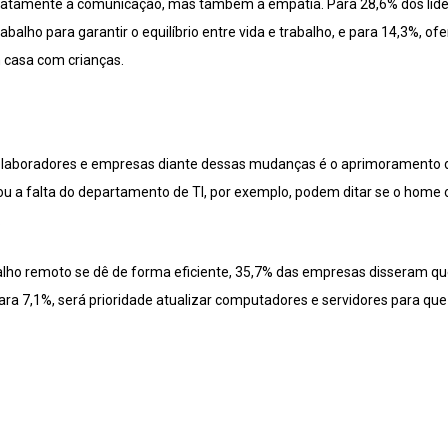
exatamente à comunicação, mas também à empatia. Para 28,6% dos líder
rabalho para garantir o equilíbrio entre vida e trabalho, e para 14,3%, 
 casa com crianças.
colaboradores e empresas diante dessas mudanças é o aprimoramento da
 ou a falta do departamento de TI, por exemplo, podem ditar se o home 
.
alho remoto se dê de forma eficiente, 35,7% das empresas disseram qu
para 7,1%, será prioridade atualizar computadores e servidores para qu