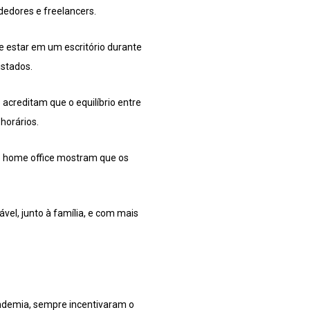
dedores e freelancers.
e estar em um escritório durante
istados.
acreditam que o equilíbrio entre
horários.
 o home office mostram que os
el, junto à família, e com mais
ndemia, sempre incentivaram o