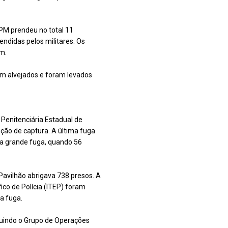
 PM prendeu no total 11
ndidas pelos militares. Os
m.
am alvejados e foram levados
 Penitenciária Estadual de
ação de captura. A última fuga
ma grande fuga, quando 56
 Pavilhão abrigava 738 presos. A
fico de Polícia (ITEP) foram
a fuga.
cluindo o Grupo de Operações