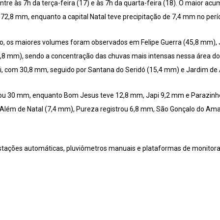
ntre às 7h da terça-feira (17) e às 7h da quarta-feira (18). O maior ac
 72,8 mm, enquanto a capital Natal teve precipitação de 7,4 mm no perí
to, os maiores volumes foram observados em Felipe Guerra (45,8 mm),
8 mm), sendo a concentração das chuvas mais intensas nessa área do e
i, com 30,8 mm, seguido por Santana do Seridó (15,4 mm) e Jardim de
trou 30 mm, enquanto Bom Jesus teve 12,8 mm, Japi 9,2 mm e Parazinho
Além de Natal (7,4 mm), Pureza registrou 6,8 mm, São Gonçalo do Ama
stações automáticas, pluviômetros manuais e plataformas de monitora