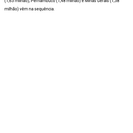
(1,63 milhão), Pernambuco (1,48 milhão) e Minas Gerais (1,38
milhão) vêm na sequência.