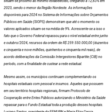
situam-se próximo ao mínimo estabelecido, chegando a 12,63% em
2023, sendo o menor da Região Nordeste. As informações
disponíveis para 2024 no Sistema de Informações sobre Orçamentos
Públicos em Saúde (SIOPS) demonstram que até o momento os
valores aplicados situam-se na média de 9%. Acrescente-se a isso o
fato que o Governo Federal repassou para o nível estadual entre junho
e outubro/2024, recursos da ordem de R$ 259.550.000,00 (duzentos
e cinquenta e nove milhões, quinhentos e cinquenta mil reais), de
acordo deliberações da Comissão Intergestores Bipartite (CIB) no
período, com a finalidade de custear a rede estadual.
Mesmo assim, os municípios continuam complementando os
hospitais estaduais com pessoal e insumos. Aqueles que possuem
em seu território hospitais regionais, firmam Protocolo de
Cooperação entre Entes Públicos autorizando o Ministério da Saúde
repassar para o Fundo Estadual toda a produção desses hospitais.
Luciano Santos, presidente da FEMURN e Maria Eliza Garcia,