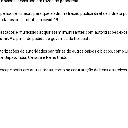
a Nacional declarada em razão da pandemia.
spensa de licitação para que a administração pública direta e indireta p
voltados ao combate da covid-19.
stados e municípios adquirissem imunizantes com autorizações excep
tnik V a partir de pedido de governos do Nordeste.
orizações de autoridades sanitárias de outros países e blocos, como U
ia, Japão, Índia, Canadá e Reino Unido.
xcepcionais em outras áreas, como na contratação de bens e serviços