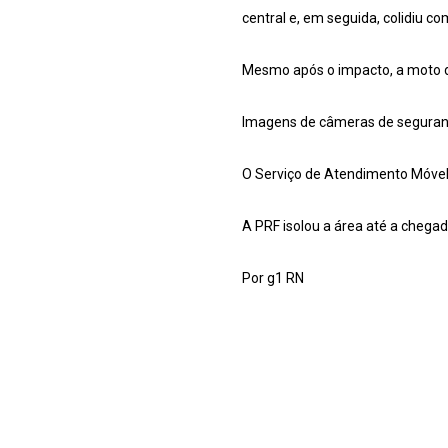
central e, em seguida, colidiu c
Mesmo após o impacto, a moto de 
Imagens de câmeras de seguranç
O Serviço de Atendimento Móvel 
A PRF isolou a área até a chegada 
Por g1 RN