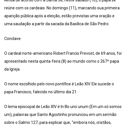
Ainda de acordo com a Santa Sé, neste sábado (10), o papa se
reúne com os cardeais. No domingo (11), marcando sua primeira
aparição pública após a eleição, estão previstas uma oração e
uma saudação a partir da sacada da Basílica de São Pedro.
Conclave
O cardeal norte-americano Robert Francis Prevost, de 69 anos, foi
apresentado nesta quinta-feira (8) ao mundo como o 267º papa
da Igreja.
O nome escolhido pelo novo pontífice é Leão XIV. Ele sucede o
papa Francisco, falecido no último dia 21.
O lema episcopal de Leão XIV é In Illo uno unum (Em um só somos
um), palavras que Santo Agostinho pronunciou em um sermão
sobre o Salmo 127, para explicar que, “embora nós, cristãos,