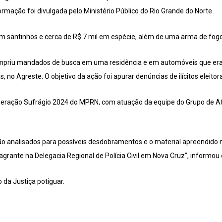
formação foi divulgada pelo Ministério Público do Rio Grande do Norte.
m santinhos e cerca de R$ 7 mil em espécie, além de uma arma de fogo
umpriu mandados de busca em uma residência e em automóveis que e
 no Agreste. O objetivo da ação foi apurar denúncias de ilícitos eleitora
operação Sufrágio 2024 do MPRN, com atuação da equipe do Grupo de 
ão analisados para possíveis desdobramentos e o material apreendido 
lagrante na Delegacia Regional de Polícia Civil em Nova Cruz”, informou 
 da Justiça potiguar.