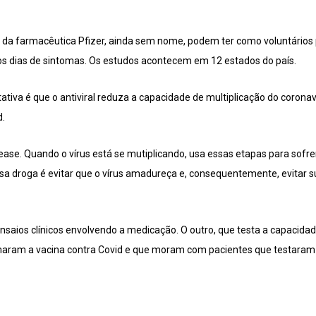
iral da farmacêutica Pfizer, ainda sem nome, podem ter como voluntári
iros dias de sintomas. Os estudos acontecem em 12 estados do país.
tiva é que o antiviral reduza a capacidade de multiplicação do coronavi
d.
otease. Quando o vírus está se mutiplicando, usa essas etapas para sofr
a droga é evitar que o vírus amadureça e, consequentemente, evitar su
 ensaios clínicos envolvendo a medicação. O outro, que testa a capacid
maram a vacina contra Covid e que moram com pacientes que testaram p