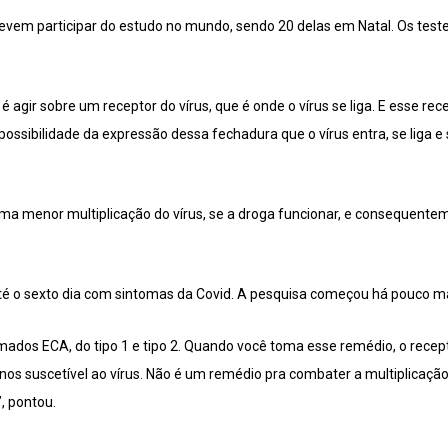
evem participar do estudo no mundo, sendo 20 delas em Natal. Os testes
agir sobre um receptor do vírus, que é onde o vírus se liga. E esse rec
ossibilidade da expressão dessa fechadura que o vírus entra, se liga e s
r uma menor multiplicação do vírus, se a droga funcionar, e consequente
té o sexto dia com sintomas da Covid. A pesquisa começou há pouco 
mados ECA, do tipo 1 e tipo 2. Quando você toma esse remédio, o recept
nos suscetível ao vírus. Não é um remédio pra combater a multiplicação
”, pontou.