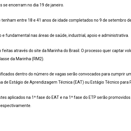
es se encerram no dia 19 de janeiro.
 tenham entre 18 e 41 anos de idade completados no 9 de setembro de
e fundamental nas áreas de saúde, industrial, apoio e administrativa.
feitas através do site da Marinha do Brasil. O processo quer captar volun
lasse da Marinha (RM2).
sificados dentro do número de vagas serão convocados para cumprir um
a de Estágio de Aprendizagem Técnica (EAT) ou Estágio Técnico para 
stes aplicados na 1ª fase do EAT e na 1ª fase do ETP serão promovidos
respectivamente.