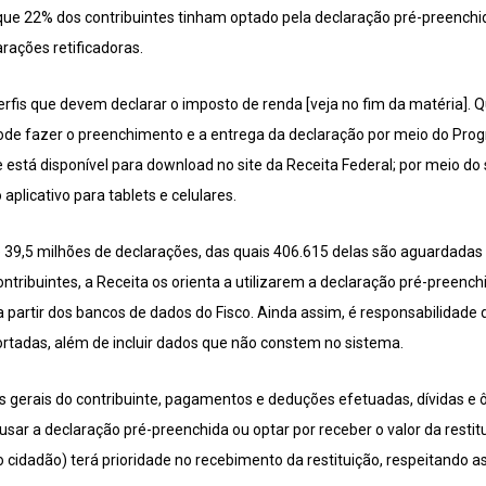
e 22% dos contribuintes tinham optado pela declaração pré-preenchi
rações retificadoras.
erfis que devem declarar o imposto de renda [veja no fim da matéria]
 pode fazer o preenchimento e a entrega da declaração por meio do Pr
ue está disponível para download no site da Receita Federal; por meio d
aplicativo para tablets e celulares.
e 39,5 milhões de declarações, das quais 406.615 delas são aguardadas 
contribuintes, a Receita os orienta a utilizarem a declaração pré-preen
 partir dos bancos de dados do Fisco. Ainda assim, é responsabilidade d
rtadas, além de incluir dados que não constem no sistema.
 gerais do contribuinte, pagamentos e deduções efetuadas, dívidas e ôn
usar a declaração pré-preenchida ou optar por receber o valor da resti
 cidadão) terá prioridade no recebimento da restituição, respeitando as 