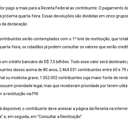
alor pago a mais para a Receita Federal ao contribuinte. O pagamento d
na próxima quarta-feira. Essas devoluções são divididas em cinco grup
 da declaração.
contribuintes serão contemplados com o 1º lote de restituição, que tot
uarta-feira, os cidadãos já podem consultar os valores que serão credi
rá um crédito bancário de R$ 7,5 bilhões. Todo esse valor será destinado
buintes idosos acima de 80 anos, 2.464.031 contribuintes entre 60 e 79
al ou moléstia grave, 1.052.002 contribuintes cuja maior fonte de renda
ossuem prioridade legal, mas que receberam prioridade por terem utili
a restituição via PIX.
á disponível, o contribuinte deve acessar a página da Receita na intern
 e, em seguida, em “Consultar a Restituição”.