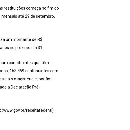
as restituições começa no fim do
os mensais até 29 de setembro,
aliza um montante de R$
tados no próximo dia 31.
 para contribuintes que têm
 anos, 163.859 contribuintes com
 seja o magistério e, por fim,
zado a Declaração Pré-
et (www.gov.br/receitafederal),