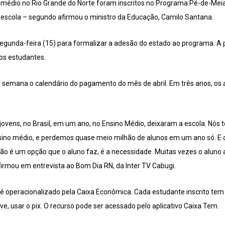
 médio no Rio Grande do Norte foram inscritos no Programa Pé-de-Mei
escola – segundo afirmou o ministro da Educação, Camilo Santana.
segunda-feira (15) para formalizar a adesão do estado ao programa. A p
dos estudantes.
a semana o calendário do pagamento do mês de abril. Em três anos, os 
jovens, no Brasil, em um ano, no Ensino Médio, deixaram a escola. Nós 
nsino médio, e perdemos quase meio milhão de alunos em um ano só. E 
 Não é um opção que o aluno faz, é a necessidade. Muitas vezes o aluno
 afirmou em entrevista ao Bom Dia RN, da Inter TV Cabugi.
é operacionalizado pela Caixa Econômica. Cada estudante inscrito tem 
ve, usar o pix. O recurso pode ser acessado pelo aplicativo Caixa Tem.