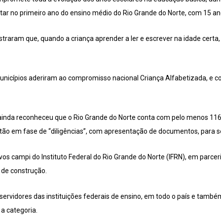
ar no primeiro ano do ensino médio do Rio Grande do Norte, com 15 ano
straram que, quando a criança aprender a ler e escrever na idade certa,
unicípios aderiram ao compromisso nacional Criança Alfabetizada, e 
o ainda reconheceu que o Rio Grande do Norte conta com pelo menos 11
stão em fase de “diligências”, com apresentação de documentos, para
ovos campi do Instituto Federal do Rio Grande do Norte (IFRN), em parce
e de construção.
vidores das instituições federais de ensino, em todo o país e também
a categoria.