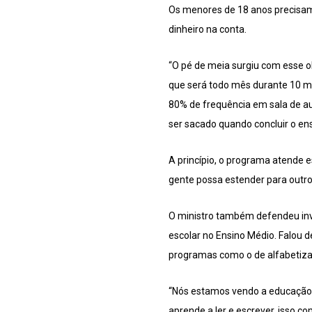
Os menores de 18 anos precisam t
dinheiro na conta.
“O pé de meia surgiu com esse o
que será todo mês durante 10 mes
80% de frequência em sala de aul
ser sacado quando concluir o ens
A princípio, o programa atende e
gente possa estender para outro
O ministro também defendeu inve
escolar no Ensino Médio. Falou 
programas como o de alfabetiza
“Nós estamos vendo a educação 
aprende a ler e escrever, isso 