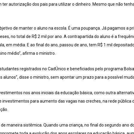
er autorização dos pais para utilizar o dinheiro. Mesmo que não tenha
bjetivo de manter o aluno na escola. É uma poupança. Já pagamos a pr
es, no total de R$ 2 mil por ano. A contrapartida do aluno é a frequên
a, em média. E ao final do ano, passou de ano, tem R$ 1 mil depositad
ino médio”, afirma o ministro.
studantes registrados no CadÚnico e beneficiados pelo programa Bolsa 
s alunos”, disse o ministro, sem apontar um prazo para a possível mud
stimentos nos anos iniciais da educação básica, como outra alternati
de investimentos para aumento das vagas nas creches, na rede pública d
ção.
de maneira sistêmica. Quando uma criança, no final do segundo ano d
compromete toda a evolução dos anos escolares na educação básica, aume