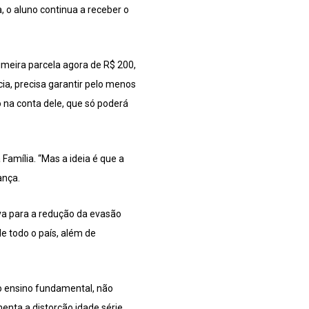
, o aluno continua a receber o
imeira parcela agora de R$ 200,
cia, precisa garantir pelo menos
o na conta dele, que só poderá
Família. “Mas a ideia é que a
ança.
va para a redução da evasão
e todo o país, além de
o ensino fundamental, não
nta a distorção idade série.