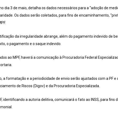
r no dia 3 de maio, detalha os dados necessários para a “adoção de med
gularidade. Os dados serão coletados, para fins de encaminhamento, “p
MPF.
tificação da irregularidade abrange, além do pagamento indevido de ben
bito, o pagamento e o saque indevido.
s ao MPF, haverá a comunicação à Procuradoria Federal Especializada
ortaria.
, a formatação e a periodicidade de envio serão ajustados com a PF e o
ciamento de Riscos (Digov) e da Procuradoria Especializada.
F, identificando a autoria delitiva, comunicará o fato ao INSS, para fin
imonial.