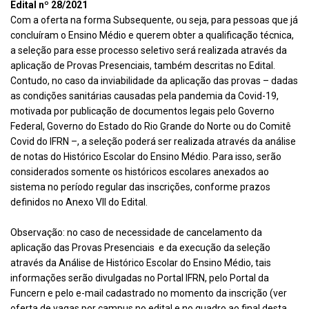
Edital nº 28/2021
Com a oferta na forma Subsequente, ou seja, para pessoas que já
concluíram o Ensino Médio e querem obter a qualificação técnica,
a seleção para esse processo seletivo será realizada através da
aplicação de
Provas Presenciais
, também descritas no Edital.
Contudo, no caso da inviabilidade da aplicação das provas – dadas
as condições sanitárias causadas pela pandemia da Covid-19,
motivada por publicação de documentos legais pelo Governo
Federal, Governo do Estado do Rio Grande do Norte ou do Comitê
Covid do IFRN –, a seleção poderá ser realizada através da análise
de notas do
Histórico Escolar do Ensino Médio
. Para isso, serão
considerados somente os históricos escolares anexados ao
sistema no período regular das inscrições, conforme prazos
definidos no Anexo VII do Edital.
Observação: no caso de necessidade de cancelamento da
aplicação das
Provas Presenciais
e da execução da seleção
através da Análise de
Histórico Escolar do Ensino Médio
, tais
informações serão divulgadas no
Portal IFRN
, pelo
Portal da
Funcern
e pelo e-mail cadastrado no momento da inscrição (ver
oferta de vagas por campus no edital e no quadro ao final desta