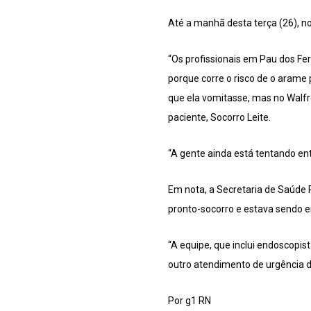
Até a manhã desta terça (26), n
“Os profissionais em Pau dos Fe
porque corre o risco de o arame 
que ela vomitasse, mas no Walf
paciente, Socorro Leite.
“A gente ainda está tentando ent
Em nota, a Secretaria de Saúde P
pronto-socorro e estava sendo en
“A equipe, que inclui endoscopis
outro atendimento de urgência 
Por g1 RN