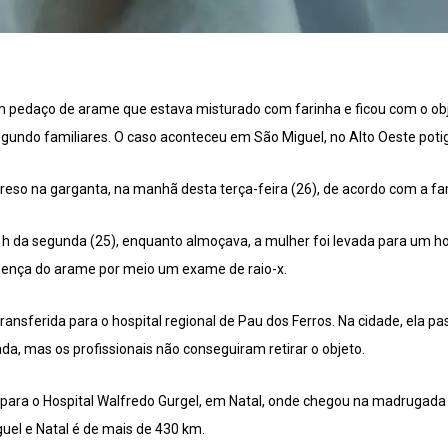
 pedaço de arame que estava misturado com farinha e ficou com o obj
gundo familiares. O caso aconteceu em São Miguel, no Alto Oeste potig
reso na garganta, na manhã desta terça-feira (26), de acordo com a fam
1h da segunda (25), enquanto almoçava, a mulher foi levada para um ho
esença do arame por meio um exame de raio-x.
 transferida para o hospital regional de Pau dos Ferros. Na cidade, ela
da, mas os profissionais não conseguiram retirar o objeto.
a para o Hospital Walfredo Gurgel, em Natal, onde chegou na madrugada d
guel e Natal é de mais de 430 km.