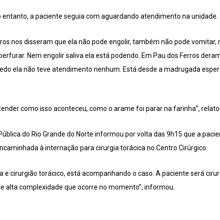
o entanto, a paciente seguia com aguardando atendimento na unidade.
rros nos disseram que ela não pode engolir, também não pode vomitar
perfurar. Nem engolir saliva ela está podendo. Em Pau dos Ferros dera
redo ela não teve atendimento nenhum. Está desde a madrugada espera
ender como isso aconteceu, como o arame foi parar na farinha”, relatou
ública do Rio Grande do Norte informou por volta das 9h15 que a pacie
caminhada à internação para cirurgia torácica no Centro Cirúrgico.
ta e cirurgião torácico, está acompanhando o caso. A paciente será cirur
de alta complexidade que ocorre no momento”, informou.