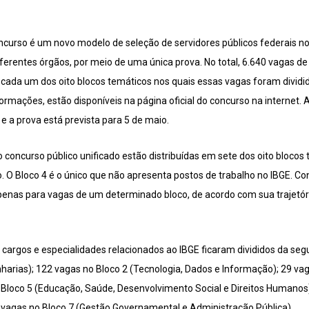
curso é um novo modelo de seleção de servidores públicos federais no 
iferentes órgãos, por meio de uma única prova. No total, 6.640 vagas d
a cada um dos oito blocos temáticos nos quais essas vagas foram divi
ormações, estão disponíveis na página oficial do concurso na internet. 
, e a prova está prevista para 5 de maio.
 concurso público unificado estão distribuídas em sete dos oito blocos
uto. O Bloco 4 é o único que não apresenta postos de trabalho no IBGE. C
penas para vagas de um determinado bloco, de acordo com sua trajetór
 cargos e especialidades relacionados ao IBGE ficaram divididos da se
nharias); 122 vagas no Bloco 2 (Tecnologia, Dados e Informação); 29 va
o Bloco 5 (Educação, Saúde, Desenvolvimento Social e Direitos Humanos
vagas no Bloco 7 (Gestão Governamental e Administração Pública).