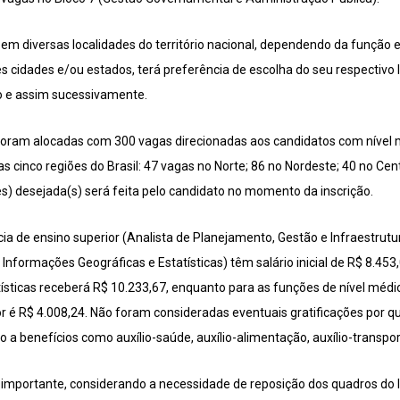
em diversas localidades do território nacional, dependendo da função
s cidades e/ou estados, terá preferência de escolha do seu respectivo 
o e assim sucessivamente.
) foram alocadas com 300 vagas direcionadas aos candidatos com nível 
inco regiões do Brasil: 47 vagas no Norte; 86 no Nordeste; 40 no Cent
es) desejada(s) será feita pelo candidato no momento da inscrição.
cia de ensino superior (Analista de Planejamento, Gestão e Infraestru
m Informações Geográficas e Estatísticas) têm salário inicial de R$ 8.45
ísticas receberá R$ 10.233,67, enquanto para as funções de nível méd
lor é R$ 4.008,24. Não foram consideradas eventuais gratificações por qu
 a benefícios como auxílio-saúde, auxílio-alimentação, auxílio-transport
mportante, considerando a necessidade de reposição dos quadros do I