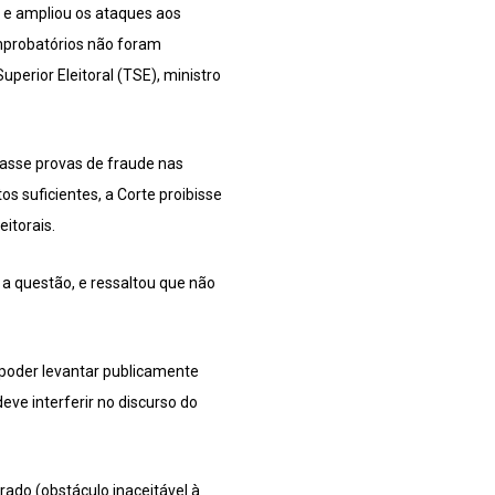
s e ampliou os ataques aos
omprobatórios não foram
erior Eleitoral (TSE), ministro
tasse provas de fraude nas
s suficientes, a Corte proibisse
itorais.
 a questão, e ressaltou que não
 poder levantar publicamente
ve interferir no discurso do
rado (obstáculo inaceitável à