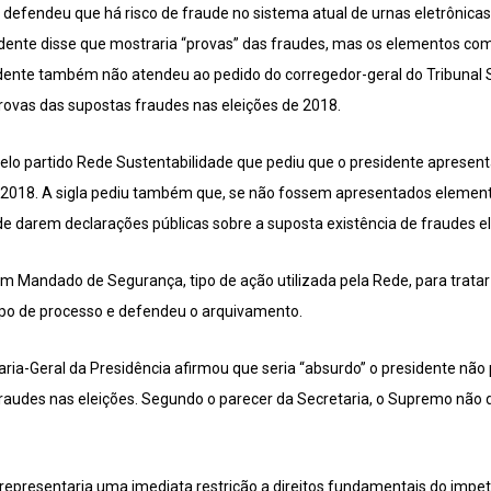
defendeu que há risco de fraude no sistema atual de urnas eletrônica
esidente disse que mostraria “provas” das fraudes, mas os elementos c
dente também não atendeu ao pedido do corregedor-geral do Tribunal Sup
provas das supostas fraudes nas eleições de 2018.
elo partido Rede Sustentabilidade que pediu que o presidente apresen
e 2018. A sigla pediu também que, se não fossem apresentados elemento
e darem declarações públicas sobre a suposta existência de fraudes ele
m Mandado de Segurança, tipo de ação utilizada pela Rede, para tratar
ipo de processo e defendeu o arquivamento.
aria-Geral da Presidência afirmou que seria “absurdo” o presidente não
audes nas eleições. Segundo o parecer da Secretaria, o Supremo não de
representaria uma imediata restrição a direitos fundamentais do impet