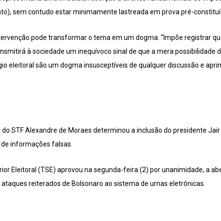
o), sem contudo estar minimamente lastreada em prova pré-constituída
ntervenção pode transformar o tema em um dogma. “Impõe registrar que
smitirá à sociedade um inequívoco sinal de que a mera possibilidade d
o eleitoral são um dogma insusceptíveis de qualquer discussão e apri
tro do STF Alexandre de Moraes determinou a inclusão do presidente Jai
 de informações falsas.
rior Eleitoral (TSE) aprovou na segunda-feira (2) por unanimidade, a ab
s ataques reiterados de Bolsonaro ao sistema de urnas eletrônicas.