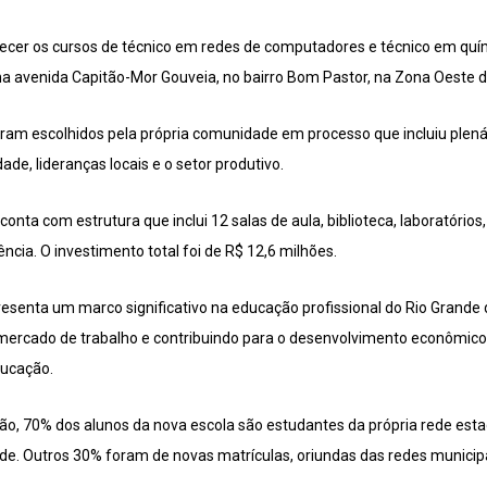
ferecer os cursos de técnico em redes de computadores e técnico em qu
na avenida Capitão-Mor Gouveia, no bairro Bom Pastor, na Zona Oeste da
ram escolhidos pela própria comunidade em processo que incluiu plenár
e, lideranças locais e o setor produtivo.
onta com estrutura que inclui 12 salas de aula, biblioteca, laboratórios, 
ncia. O investimento total foi de R$ 12,6 milhões.
resenta um marco significativo na educação profissional do Rio Grande
mercado de trabalho e contribuindo para o desenvolvimento econômico 
ducação.
o, 70% dos alunos da nova escola são estudantes da própria rede esta
de. Outros 30% foram de novas matrículas, oriundas das redes municipa