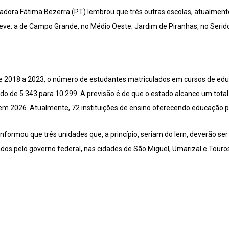
adora Fátima Bezerra (PT) lembrou que três outras escolas, atualment
e: a de Campo Grande, no Médio Oeste; Jardim de Piranhas, no Seridó;
e 2018 a 2023, o número de estudantes matriculados em cursos de edu
do de 5.343 para 10.299. A previsão é de que o estado alcance um tota
m 2026. Atualmente, 72 instituições de ensino oferecendo educação pr
nformou que três unidades que, a princípio, seriam do Iern, deverão se
dos pelo governo federal, nas cidades de São Miguel, Umarizal e Touro