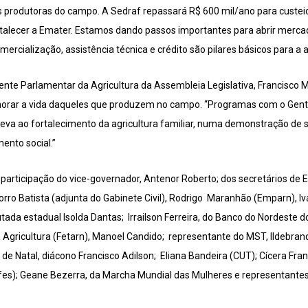
as produtoras do campo. A Sedraf repassará R$ 600 mil/ano para custei
ortalecer a Emater. Estamos dando passos importantes para abrir merca
mercialização, assistência técnica e crédito são pilares básicos para a ag
te Parlamentar da Agricultura da Assembleia Legislativa, Francisco M
orar a vida daqueles que produzem no campo. “Programas com o Gen
 leva ao fortalecimento da agricultura familiar, numa demonstração de 
nto social.”
rticipação do vice-governador, Antenor Roberto; dos secretários de E
ro Batista (adjunta do Gabinete Civil), Rodrigo Maranhão (Emparn), Iv
ada estadual Isolda Dantas; Irrailson Ferreira, do Banco do Nordeste do
 Agricultura (Fetarn), Manoel Candido; representante do MST, Ildebra
e de Natal, diácono Francisco Adilson; Eliana Bandeira (CUT); Cícera Fra
afes); Geane Bezerra, da Marcha Mundial das Mulheres e representantes