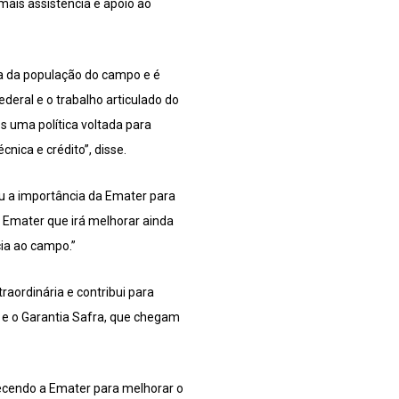
mais assistência e apoio ao
a da população do campo e é
eral e o trabalho articulado do
s uma política voltada para
nica e crédito”, disse.
ou a importância da Emater para
a Emater que irá melhorar ainda
ia ao campo.”
traordinária e contribui para
 e o Garantia Safra, que chegam
lecendo a Emater para melhorar o