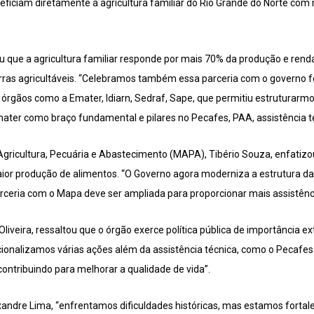
eficiam diretamente a agricultura familiar do Rio Grande do Norte com 
 que a agricultura familiar responde por mais 70% da produção e rend
ras agricultáveis. “Celebramos também essa parceria com o governo fed
órgãos como a Emater, Idiarn, Sedraf, Sape, que permitiu estruturarmo
mater como braço fundamental e pilares no Pecafes, PAA, assistência téc
Agricultura, Pecuária e Abastecimento (MAPA), Tibério Souza, enfatiz
maior produção de alimentos. “O Governo agora moderniza a estrutura d
arceria com o Mapa deve ser ampliada para proporcionar mais assistênc
Oliveira, ressaltou que o órgão exerce política pública de importância ex
ionalizamos várias ações além da assistência técnica, como o Pecafes
ontribuindo para melhorar a qualidade de vida”.
exandre Lima, “enfrentamos dificuldades históricas, mas estamos forta