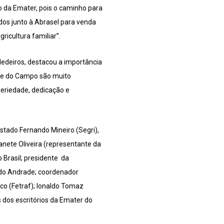
o da Emater, pois o caminho para
dos junto à Abrasel para venda
ricultura familiar”.
edeiros, destacou a importância
te do Campo são muito
seriedade, dedicação e
stado Fernando Mineiro (Segri),
anete Oliveira (representante da
 Brasil; presidente da
ndo Andrade; coordenador
nco (Fetraf); Ionaldo Tomaz
 dos escritórios da Emater do