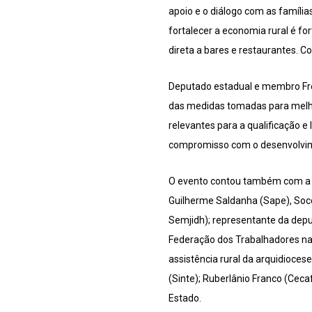
apoio e o diálogo com as famíli
fortalecer a economia rural é f
direta a bares e restaurantes. Co
Deputado estadual e membro Fren
das medidas tomadas para melh
relevantes para a qualificação e
compromisso com o desenvolvime
O evento contou também com a pa
Guilherme Saldanha (Sape), Socor
Semjidh); representante da deput
Federação dos Trabalhadores na
assistência rural da arquidioces
(Sinte); Ruberlânio Franco (Cec
Estado.