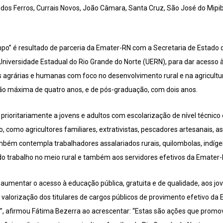
 dos Ferros, Currais Novos, João Câmara, Santa Cruz, São José do Mipi
o” é resultado de parceria da Emater-RN com a Secretaria de Estado 
 Universidade Estadual do Rio Grande do Norte (UERN), para dar acesso 
s agrárias e humanas com foco no desenvolvimento rural e na agricultur
o máxima de quatro anos, e de pós-graduação, com dois anos.
rioritariamente a jovens e adultos com escolarização de nível técnico 
, como agricultores familiares, extrativistas, pescadores artesanais,
mbém contempla trabalhadores assalariados rurais, quilombolas, indíg
 do trabalho no meio rural e também aos servidores efetivos da Emater-
mentar o acesso à educação pública, gratuita e de qualidade, aos jov
 a valorização dos titulares de cargos públicos de provimento efetivo d
”, afirmou Fátima Bezerra ao acrescentar: “Estas são ações que prom