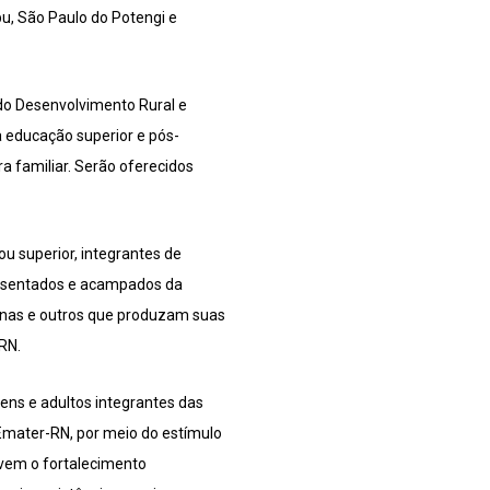
bu, São Paulo do Potengi e
do Desenvolvimento Rural e
à educação superior e pós-
a familiar. Serão oferecidos
ou superior, integrantes de
 assentados e acampados da
enas e outros que produzam suas
RN.
ens e adultos integrantes das
a Emater-RN, por meio do estímulo
ovem o fortalecimento