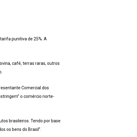
arifa punitiva de 25%. A
vina, café, terras raras, outros
o.
epresentante Comercial dos
restringem” o comércio norte-
utos brasileiros. Tendo por base
os os bens do Brasil”.