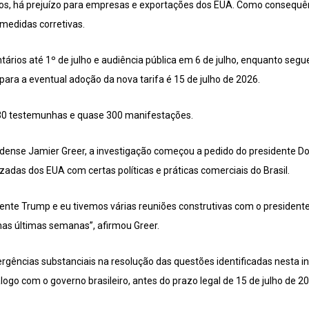
os, há prejuízo para empresas e exportações dos EUA. Como consequên
 medidas corretivas.
ntários até 1º de julho e audiência pública em 6 de julho, enquanto se
 para a eventual adoção da nova tarifa é 15 de julho de 2026.
e 30 testemunhas e quase 300 manifestações.
ense Jamier Greer, a investigação começou a pedido do presidente D
adas dos EUA com certas políticas e práticas comerciais do Brasil.
dente Trump e eu tivemos várias reuniões construtivas com o presidente L
nas últimas semanas”, afirmou Greer.
ergências substanciais na resolução das questões identificadas nesta 
logo com o governo brasileiro, antes do prazo legal de 15 de julho de