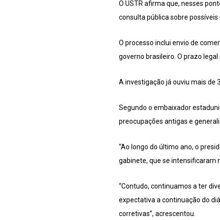
O USTR afirma que, nesses pont
consulta pública sobre possíveis
O processo inclui envio de come
governo brasileiro. O prazo legal
A investigação já ouviu mais d
Segundo o embaixador estadunid
preocupações antigas e generaliz
“Ao longo do último ano, o presi
gabinete, que se intensificaram 
“Contudo, continuamos a ter div
expectativa a continuação do diá
corretivas”, acrescentou.