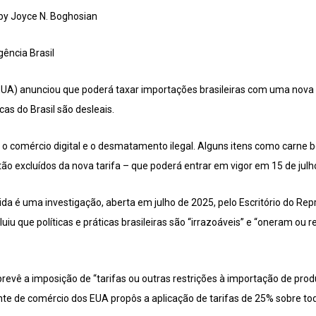
 by Joyce N. Boghosian
ência Brasil
UA) anunciou que poderá taxar importações brasileiras com uma nova t
as do Brasil são desleais.
o o comércio digital e o desmatamento ilegal. Alguns itens como carne bo
o excluídos da nova tarifa – que poderá entrar em vigor em 15 de julh
edida é uma investigação, aberta em julho de 2025, pelo Escritório do R
iu que políticas e práticas brasileiras são “irrazoáveis” e “oneram ou 
 prevê a imposição de “tarifas ou outras restrições à importação de prod
nte de comércio dos EUA propôs a aplicação de tarifas de 25% sobre tod