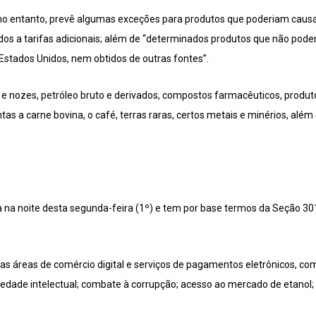
 no entanto, prevê algumas exceções para produtos que poderiam causa
s a tarifas adicionais; além de “determinados produtos que não podem
Estados Unidos, nem obtidos de outras fontes”.
 e nozes, petróleo bruto e derivados, compostos farmacêuticos, produt
tas a carne bovina, o café, terras raras, certos metais e minérios, alé
 na noite desta segunda-feira (1º) e tem por base termos da Seção 30
nas áreas de comércio digital e serviços de pagamentos eletrônicos, com
riedade intelectual; combate à corrupção; acesso ao mercado de etanol