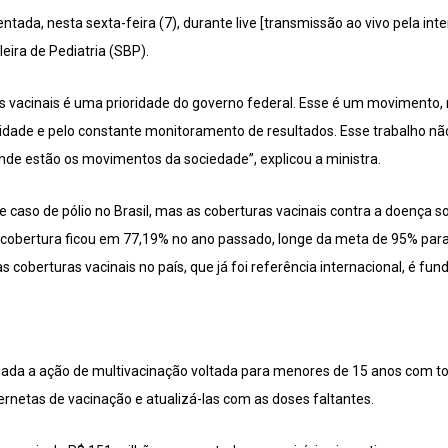
ada, nesta sexta-feira (7), durante live [transmissão ao vivo pela inte
eira de Pediatria (SBP).
s vacinais é uma prioridade do governo federal. Esse é um movimento
idade e pelo constante monitoramento de resultados. Esse trabalho não
nde estão os movimentos da sociedade”, explicou a ministra.
e caso de pólio no Brasil, mas as coberturas vacinais contra a doença
a cobertura ficou em 77,19% no ano passado, longe da meta de 95% para 
 coberturas vacinais no país, que já foi referência internacional, é fu
dada a ação de multivacinação voltada para menores de 15 anos com to
dernetas de vacinação e atualizá-las com as doses faltantes.