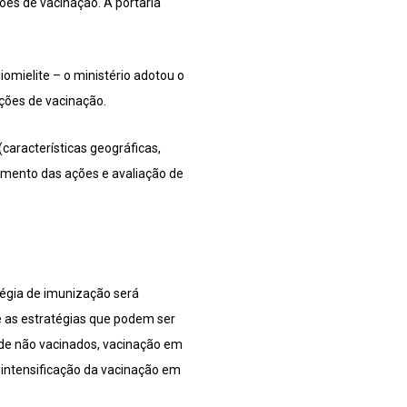
ões de vacinação. A portaria
omielite – o ministério adotou o
ções de vacinação.
características geográficas,
amento das ações e avaliação de
atégia de imunização será
e as estratégias que podem ser
 de não vacinados, vacinação em
intensificação da vacinação em