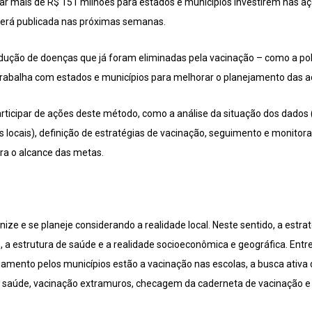
sar mais de R$ 151 milhões para estados e municípios investirem nas aç
será publicada nas próximas semanas.
odução de doenças que já foram eliminadas pela vacinação – como a poli
rabalha com estados e municípios para melhorar o planejamento das a
rticipar de ações deste método, como a análise da situação dos dados (
locais), definição de estratégias de vacinação, seguimento e monitor
ra o alcance das metas.
anize e se planeje considerando a realidade local. Neste sentido, a estr
a estrutura de saúde e a realidade socioeconômica e geográfica. Entr
amento pelos municípios estão a vacinação nas escolas, a busca ativa
e saúde, vacinação extramuros, checagem da caderneta de vacinação e 