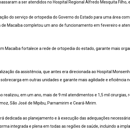
assaram a ser atendidos no Hospital Regional Alfredo Mesquita Filho,
ção do serviço de ortopedia do Governo do Estado para uma área co
ca de Macaíba completou um ano de funcionamento em fevereiro e atend
 Macaíba fortalece a rede de ortopedia do estado, garante mais orga
lização da assistência, que antes era direcionada ao Hospital Monsen
z a sobrecarga em outras unidades e garante mais agilidade e eficiência 
o realizou, em um ano, mais de 9 mil atendimentos e 1,5 mil cirurgias,
moz, São José de Mipibu, Parnamirim e Ceará-Mirim.
irá dedicada ao planejamento e à execução das adequações necessárias
orma integrada e plena em todas as regiões de saúde, incluindo a impl