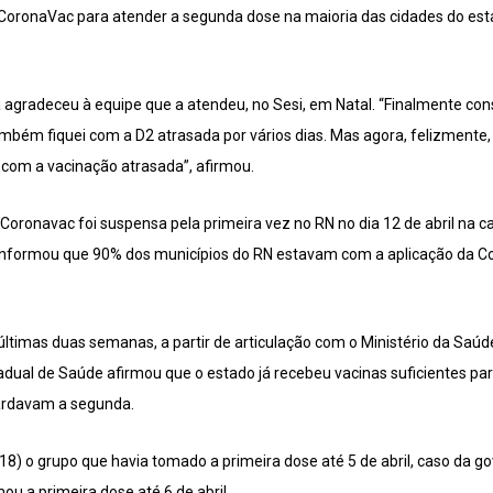
CoronaVac para atender a segunda dose na maioria das cidades do esta
a agradeceu à equipe que a atendeu, no Sesi, em Natal. “Finalmente co
bém fiquei com a D2 atrasada por vários dias. Mas agora, felizmente,
 com a vacinação atrasada”, afirmou.
oronavac foi suspensa pela primeira vez no RN no dia 12 de abril na capi
 informou que 90% dos municípios do RN estavam com a aplicação da C
últimas duas semanas, a partir de articulação com o Ministério da Sa
tadual de Saúde afirmou que o estado já recebeu vacinas suficientes par
ardavam a segunda.
(18) o grupo que havia tomado a primeira dose até 5 de abril, caso da g
ou a primeira dose até 6 de abril.