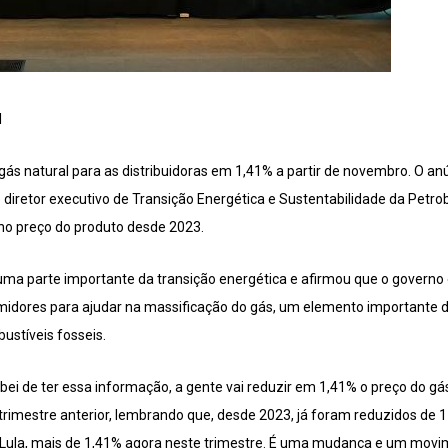
l
gás natural para as distribuidoras em 1,41% a partir de novembro. O anú
elo diretor executivo de Transição Energética e Sustentabilidade da Pet
no preço do produto desde 2023.
 uma parte importante da transição energética e afirmou que o governo
midores para ajudar na massificação do gás, um elemento importante d
stíveis fosseis.
ei de ter essa informação, a gente vai reduzir em 1,41% o preço do gá
trimestre anterior, lembrando que, desde 2023, já foram reduzidos de 
o Lula, mais de 1,41% agora neste trimestre. É uma mudança e um movim