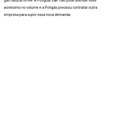
gás natural no RN. A Potiguar E&P não pôde atender esse
acréscimo no volume e a Potigás precisou contratar outra
empresa para suprir essa nova demanda.