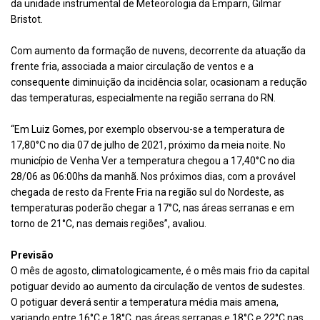
da unidade instrumental de Meteorologia da Emparn, Gilmar
Bristot.
Com aumento da formação de nuvens, decorrente da atuação da
frente fria, associada a maior circulação de ventos e a
consequente diminuição da incidência solar, ocasionam a redução
das temperaturas, especialmente na região serrana do RN.
“Em Luiz Gomes, por exemplo observou-se a temperatura de
17,80°C no dia 07 de julho de 2021, próximo da meia noite. No
município de Venha Ver a temperatura chegou a 17,40°C no dia
28/06 as 06:00hs da manhã. Nos próximos dias, com a provável
chegada de resto da Frente Fria na região sul do Nordeste, as
temperaturas poderão chegar a 17°C, nas áreas serranas e em
torno de 21°C, nas demais regiões”, avaliou.
Previsão
O mês de agosto, climatologicamente, é o mês mais frio da capital
potiguar devido ao aumento da circulação de ventos de sudestes.
O potiguar deverá sentir a temperatura média mais amena,
variando entre 16°C e 18°C, nas áreas serranas e 18°C e 22°C nas