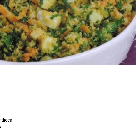
andioca
o