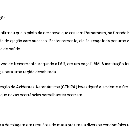
ação
onfirmou que o piloto da aeronave que caiu em Parnamirim, na Grande Na
to de ejeção com sucesso. Posteriormente, ele foi resgatado por uma 
o de saúde.
voo de treinamento, segundo a FAB, era um caça F-5M. A instituição 
caça para uma região desabitada.
nção de Acidentes Aeronáuticos (CENIPA) investigará o acidente a fim d
ar que novas ocorrências semelhantes ocorram.
a decolagem em uma área de mata próxima a diversos condomínios re