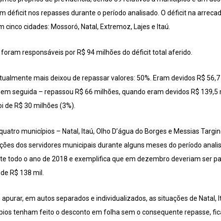
m déficit nos repasses durante o período analisado. O déficit na arreca
m cinco cidades: Mossoró, Natal, Extremoz, Lajes e Itaú.
oram responsáveis por R$ 94 milhões do déficit total aferido.
tualmente mais deixou de repassar valores: 50%. Eram devidos R$ 56,
o em seguida – repassou R$ 66 milhões, quando eram devidos R$ 139,5 m
oi de R$ 30 milhões (3%).
atro municípios – Natal, Itaú, Olho D’água do Borges e Messias Targin
uições dos servidores municipais durante alguns meses do período anali
nte todo o ano de 2018 e exemplifica que em dezembro deveriam ser p
de R$ 138 mil.
 apurar, em autos separados e individualizados, as situações de Natal, 
pios tenham feito o desconto em folha sem o consequente repasse, fi