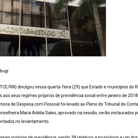
abugi
(TCE/RN) divulgou nessa quarta-feira (29) que Estado e municípios do 
 aos seus regimes próprios de previdência social entre janeiro de 2018
toria de Despesa com Pessoal foi levado ao Pleno do Tribunal de Contas
onselheira Maria Adélia Sales, aprovado na sessão, serão instaurados 
apontados no levantamento.
imes próprios de previdência, sendo 39 relativos a municípios e um dos 