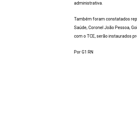
administrativa.
Também foram constatados repas
Saúde, Coronel João Pessoa, Goia
com o TCE, serão instaurados pr
Por G1 RN