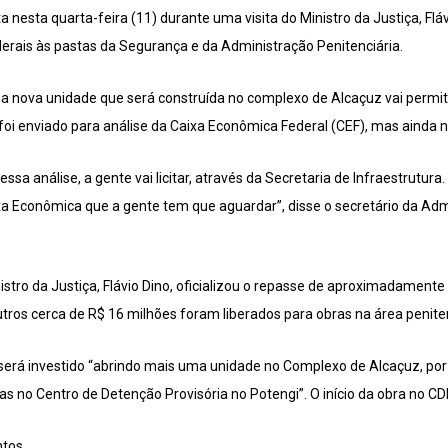
a nesta quarta-feira (11) durante uma visita do Ministro da Justiça, Fláv
rais às pastas da Segurança e da Administração Penitenciária.
a nova unidade que será construída no complexo de Alcaçuz vai permit
 foi enviado para análise da Caixa Econômica Federal (CEF), mas ainda nã
essa análise, a gente vai licitar, através da Secretaria de Infraestrutu
ixa Econômica que a gente tem que aguardar”, disse o secretário da Adm
istro da Justiça, Flávio Dino, oficializou o repasse de aproximadament
tros cerca de R$ 16 milhões foram liberados para obras na área penite
será investido “abrindo mais uma unidade no Complexo de Alcaçuz, por
 no Centro de Detenção Provisória no Potengi”. O início da obra no CD
ntos