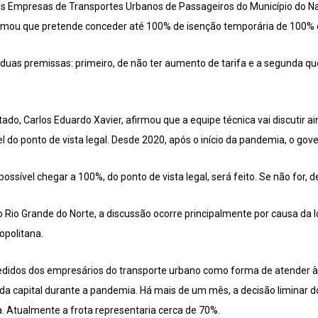
s Empresas de Transportes Urbanos de Passageiros do Município do Nat
rmou que pretende conceder até 100% de isenção temporária de 100% do
 duas premissas: primeiro, de não ter aumento de tarifa e a segunda que 
ado, Carlos Eduardo Xavier, afirmou que a equipe técnica vai discutir ai
l do ponto de vista legal. Desde 2020, após o início da pandemia, o go
ossível chegar a 100%, do ponto de vista legal, será feito. Se não for, d
 Rio Grande do Norte, a discussão ocorre principalmente por causa da l
opolitana.
edidos dos empresários do transporte urbano como forma de atender à 
 da capital durante a pandemia. Há mais de um mês, a decisão liminar d
. Atualmente a frota representaria cerca de 70%.