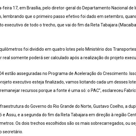
a-feira 17, em Brasília, pelo diretor-geral do Departamento Nacional de
lvão, lembrando que o primeiro passo efetivo foi dado em setembro, qua
to executivo de todo o trecho, que vai do fim da Reta Tabajara (Macaíba
uilômetros foi dividido em quatro lotes pelo Ministério dos Transportes
or real somente poderá ser calculado após a realização do projeto execu
04 estão asseguradas no Programa de Aceleração do Crescimento. Isso 
rojeto executivo esteja finalizado, vamos licitando cada um desses lo
remanejar recursos porque a fonte é uma só: o PAC”, esclareceu Fabríc
nfraestrutura do Governo do Rio Grande do Norte, Gustavo Coelho, a d
ó e Assu, e a segunda do fim da Reta Tabajara em direção à região Cent
etros. Os dois trechos escolhidos são os mais sobrecarregados, ou sej
 secretário.