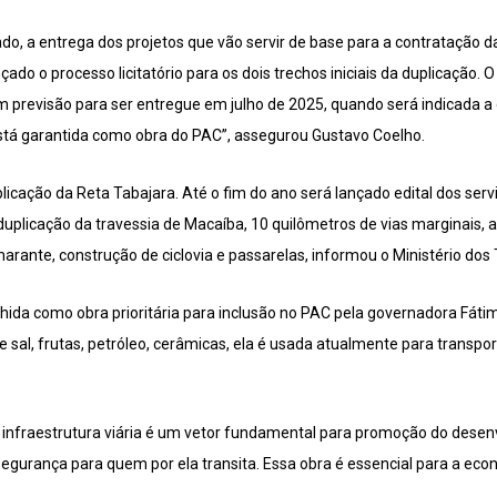
, a entrega dos projetos que vão servir de base para a contratação da 
nçado o processo licitatório para os dois trechos iniciais da duplicação.
em previsão para ser entregue em julho de 2025, quando será indicada a
stá garantida como obra do PAC”, assegurou Gustavo Coelho.
plicação da Reta Tabajara. Até o fim do ano será lançado edital dos se
duplicação da travessia de Macaíba, 10 quilômetros de vias marginais, 
rante, construção de ciclovia e passarelas, informou o Ministério dos 
hida como obra prioritária para inclusão no PAC pela governadora Fáti
sal, frutas, petróleo, cerâmicas, ela é usada atualmente para transp
 infraestrutura viária é um vetor fundamental para promoção do desen
segurança para quem por ela transita. Essa obra é essencial para a eco