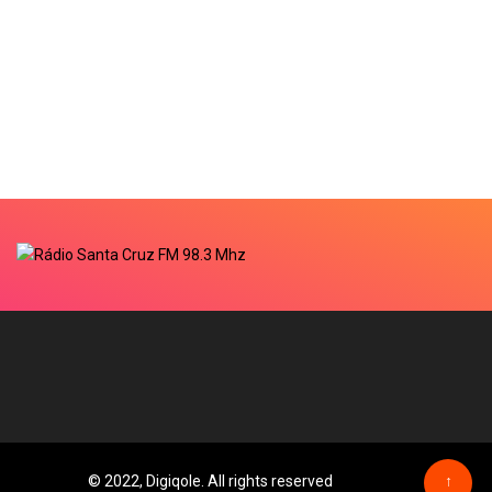
© 2022, Digiqole. All rights reserved
↑