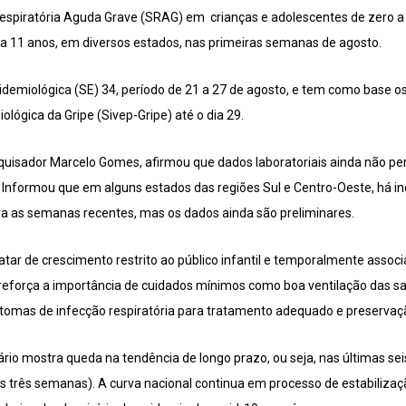
spiratória Aguda Grave (SRAG) em crianças e adolescentes de zero a
 a 11 anos, em diversos estados, nas primeiras semanas de agosto.
demiológica (SE) 34, período de 21 a 27 de agosto, e tem como base o
ológica da Gripe (Sivep-Gripe) até o dia 29.
quisador Marcelo Gomes, afirmou que dados laboratoriais ainda não per
 Informou que em alguns estados das regiões Sul e Centro-Oeste, há ind
ara as semanas recentes, mas os dados ainda são preliminares.
tar de crescimento restrito ao público infantil e temporalmente associ
l reforça a importância de cuidados mínimos como boa ventilação das sa
tomas de infecção respiratória para tratamento adequado e preservaçã
rio mostra queda na tendência de longo prazo, ou seja, nas últimas se
as três semanas). A curva nacional continua em processo de estabilizaç