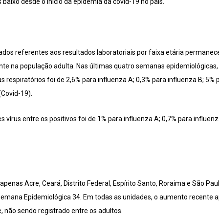
 baixo desde o início da epidemia da covid-19 no país.
 dados referentes aos resultados laboratoriais por faixa etária perma
nte na população adulta. Nas últimas quatro semanas epidemiológicas, 
s respiratórios foi de 2,6% para influenza A; 0,3% para influenza B; 5% p
(Covid-19).
s vírus entre os positivos foi de 1% para influenza A; 0,7% para influen
 apenas Acre, Ceará, Distrito Federal, Espírito Santo, Roraima e São P
 Semana Epidemiológica 34. Em todas as unidades, o aumento recente 
, não sendo registrado entre os adultos.