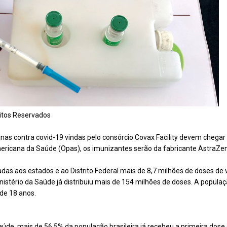
eitos Reservados
as contra covid-19 vindas pelo consórcio Covax Facility devem chegar a
icana da Saúde (Opas), os imunizantes serão da fabricante AstraZe
adas aos estados e ao Distrito Federal mais de 8,7 milhões de doses de v
stério da Saúde já distribuiu mais de 154 milhões de doses. A populaçã
 de 18 anos.
úde, mais de 56,5% da população brasileira já recebeu a primeira dose 