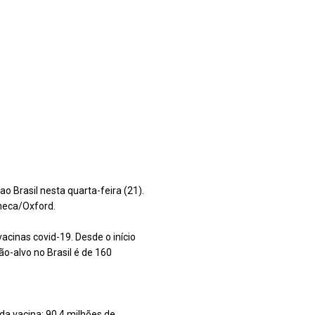
o Brasil nesta quarta-feira (21).
neca/Oxford.
acinas covid-19. Desde o início
o-alvo no Brasil é de 160
da vacina: 90,4 milhões de