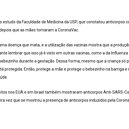
studo da Faculdade de Medicina da USP, que constatou anticorpos con
depois que as mães tomaram a CoronaVac.
 uma doença que mata, e a utilização das vacinas mostra que a produç
nte lembrar que isso já é visto em outras vacinas, como a da Influenz
 bebezinho durante a gestação. Dessa forma, mesmo que a criança só p
stá protegida. Então, protege a mãe e protege o bebezinho na barriga e
aúde.
itos nos EUA e em Israel também mostraram anticorpos Anti-SARS-CoV-
meira vez que se mostrou a presença de anticorpos induzidos pela Coron