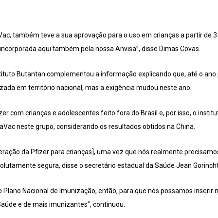
ac, também teve a sua aprovação para o uso em crianças a partir de 3 a
ncorporada aqui também pela nossa Anvisa”, disse Dimas Covas.
tituto Butantan complementou a informação explicando que, até o ano 
izada em território nacional, mas a exigência mudou neste ano.
er com crianças e adolescentes feito fora do Brasil e, por isso, o insti
aVac neste grupo, considerando os resultados obtidos na China.
iberação da Pfizer para crianças], uma vez que nós realmente precisam
olutamente segura, disse o secretário estadual da Saúde Jean Gorinch
o Plano Nacional de Imunização, então, para que nós possamos inserir 
Saúde e de mais imunizantes”, continuou.