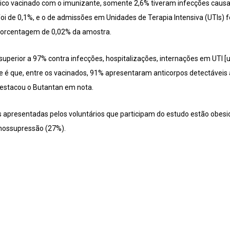
blico vacinado com o imunizante, somente 2,6% tiveram infecções caus
oi de 0,1%, e o de admissões em Unidades de Terapia Intensiva (UTIs) fo
porcentagem de 0,02% da amostra.
superior a 97% contra infecções, hospitalizações, internações em UTI [u
te é que, entre os vacinados, 91% apresentaram anticorpos detectáveis
destacou o Butantan em nota.
s apresentadas pelos voluntários que participam do estudo estão obesi
unossupressão (27%).