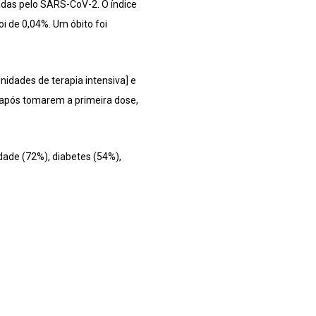
adas pelo SARS-CoV-2. O índice
i de 0,04%. Um óbito foi
nidades de terapia intensiva] e
 após tomarem a primeira dose,
dade (72%), diabetes (54%),