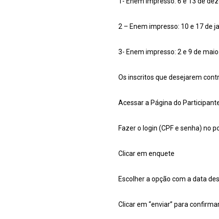
1- Enem impresso: 6 e 13 de deze
2 – Enem impresso: 10 e 17 de ja
3- Enem impresso: 2 e 9 de maio 
Os inscritos que desejarem cont
Acessar a Página do Participant
Fazer o login (CPF e senha) no po
Clicar em enquete
Escolher a opção com a data de
Clicar em “enviar” para confirma