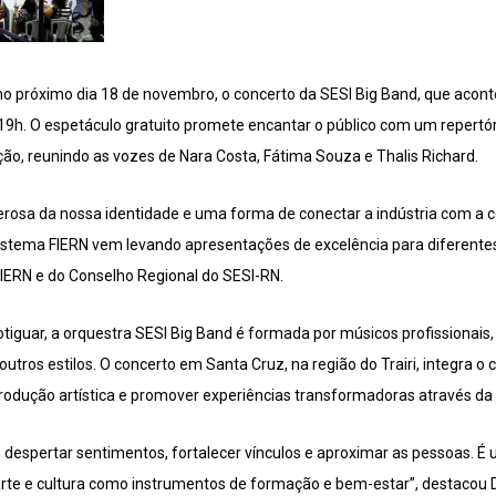
no próximo dia 18 de novembro, o concerto da SESI Big Band, que acont
 19h. O espetáculo gratuito promete encantar o público com um repertó
o, reunindo as vozes de Nara Costa, Fátima Souza e Thalis Richard.
rosa da nossa identidade e uma forma de conectar a indústria com a 
 Sistema FIERN vem levando apresentações de excelência para diferentes
FIERN e do Conselho Regional do SESI-RN.
tiguar, a orquestra SESI Big Band é formada por músicos profissionais,
tros estilos. O concerto em Santa Cruz, na região do Trairi, integra o c
rodução artística e promover experiências transformadoras através da
despertar sentimentos, fortalecer vínculos e aproximar as pessoas. É um
rte e cultura como instrumentos de formação e bem-estar”, destacou D