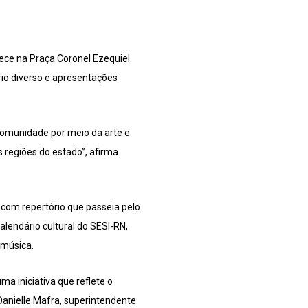
ece na Praça Coronel Ezequiel
rio diverso e apresentações
comunidade por meio da arte e
 regiões do estado”, afirma
 com repertório que passeia pelo
alendário cultural do SESI-RN,
 música.
a iniciativa que reflete o
anielle Mafra, superintendente