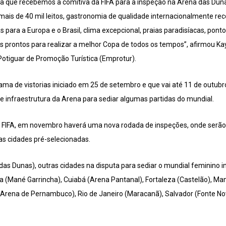
ça que recebemos a comitiva da FIFA para a inspeção na Arena das Duna
mais de 40 mil leitos, gastronomia de qualidade internacionalmente rec
 para a Europa e o Brasil, clima excepcional, praias paradisíacas, ponto
os prontos para realizar a melhor Copa de todos os tempos”, afirmou Ka
otiguar de Promoção Turística (Emprotur).
ama de vistorias iniciado em 25 de setembro e que vai até 11 de outubr
e infraestrutura da Arena para sediar algumas partidas do mundial.
FIFA, em novembro haverá uma nova rodada de inspeções, onde serão 
as cidades pré-selecionadas.
 das Dunas), outras cidades na disputa para sediar o mundial feminino 
lia (Mané Garrincha), Cuiabá (Arena Pantanal), Fortaleza (Castelão), 
e (Arena de Pernambuco), Rio de Janeiro (Maracanã), Salvador (Fonte N