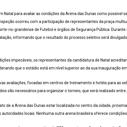
am Natal para avaliar as condições da Arena das Dunas como possível 
inspeção ocorreu com a participação de representantes da praça multiu
orte-rio-grandense de Futebol e órgãos de Segurança Pública. Durante a
iação, informando que o resultado do processo seletivo será divulgado
ções impecáveis, os representantes da candidatura de Natal acredit
erando que o estádio está em nível superior ao da sua inauguração e
vas avaliações, focadas em centros de treinamento e hotéis para as se
os são necessários para organizar o torneio, que será realizado entre 
ato de a Arena das Dunas estar localizada no centro da cidade, próxima 
as autoridades locais. Nenhuma outra arena brasileira oferece condiçõe