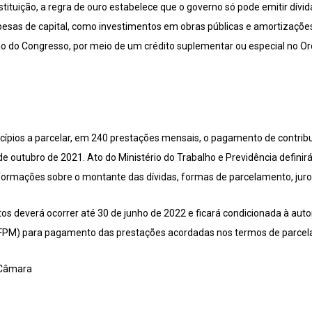
stituição, a regra de ouro estabelece que o governo só pode emitir dívida
spesas de capital, como investimentos em obras públicas e amortizações.
ão do Congresso, por meio de um crédito suplementar ou especial no O
pios a parcelar, em 240 prestações mensais, o pagamento de contribui
 outubro de 2021. Ato do Ministério do Trabalho e Previdência definirá 
ormações sobre o montante das dívidas, formas de parcelamento, juros
s deverá ocorrer até 30 de junho de 2022 e ficará condicionada à auto
 (FPM) para pagamento das prestações acordadas nos termos de parce
 Câmara