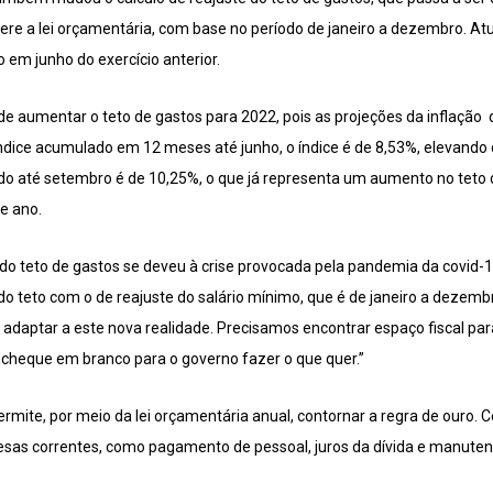
efere a lei orçamentária, com base no período de janeiro a dezembro. At
 em junho do exercício anterior.
 aumentar o teto de gastos para 2022, pois as projeções da inflação 
o índice acumulado em 12 meses até junho, o índice é de 8,53%, elevando
ado até setembro é de 10,25%, o que já representa um aumento no teto
te ano.
são do teto de gastos se deveu à crise provocada pela pandemia da covi
do teto com o de reajuste do salário mínimo, que é de janeiro a dezembr
daptar a este nova realidade. Precisamos encontrar espaço fiscal par
cheque em branco para o governo fazer o que quer.”
rmite, por meio da lei orçamentária anual, contornar a regra de ouro. 
pesas correntes, como pagamento de pessoal, juros da dívida e manute