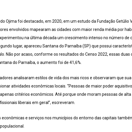
rdo Ojima foi destacado, em 2020, em um estudo da Fundação Getúlio
dores envolvidos mapearam as cidades com maior renda média por habi
experimentou na última década um crescimento intenso no número de c
gundo lugar, apareceu Santana do Parnaíba (SP) que possui característ
lo. Não por acaso, conforme os resultados do Censo 2022, essas duas c
ntana do Parnaíba, o aumento foi de 41,6%.
adores analisaram estilos de vida dos mais ricos e observaram que s
sionar atividades econômicas locais. “Pessoas de maior poder aquisiti
 apenas critérios econômicos. Até porque onde moram pessoas de alta
ssionais liberais em geral”, escreveram.
 econômicas e serviços nos municípios do entorno das capitais també
populacional.