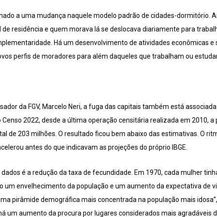
onado a uma mudança naquele modelo padrão de cidades-dormitório. An
de residência e quem morava lá se deslocava diariamente para trabal
mplementaridade. Há um desenvolvimento de atividades econômicas e s
novos perfis de moradores para além daqueles que trabalham ou estuda
sador da FGV, Marcelo Neri, a fuga das capitais também está associad
Censo 2022, desde a última operação censitária realizada em 2010, a p
tal de 203 milhões. O resultado ficou bem abaixo das estimativas. O ri
celerou antes do que indicavam as projeções do próprio IBGE.
es dados é a redução da taxa de fecundidade. Em 1970, cada mulher tinh
ndo um envelhecimento da população e um aumento da expectativa de vi
 uma pirâmide demográfica mais concentrada na população mais idosa”, 
á um aumento da procura por lugares considerados mais agradáveis de 