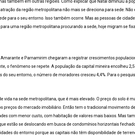
mas também em outras regiões. Como explicar que Natal diminuiu a po
atração da região metropolitana não mais se direciona para sede. Nã
sede para o seu entorno. Isso também ocorre. Mas as pessoas de cidad
para uma região metropolitana procurando a sede, hoje migram se fixa
o Amarante e Parnamirim chegaram a registrar crescimentos populacio
nte, o fenômeno se repete. A população da capital mineira encolheu 2
es do seu entorno, o número de moradores cresceu 4,4%. Para o pesquis
de vida na sede metropolitana, que é mais elevado. O preço do solo é 
os preços do mercado imobiliário. Então tem o tradicional movimento d
idades com menor custo, com habitação de valores mais baixos. Mas 
ue estão se deslocando em busca de condomínios horizontais fechados
dades do entorno porque as capitais não têm disponibilidade de terr