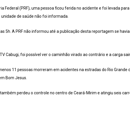
ia Federal (PRF), uma pessoa ficou ferida no acidente e foi levada par
 unidade de saúde não foi informada.
das 5h. A PRF não informou até a publicação desta reportagem se havia
V Cabugi, foi possível ver o caminhão virado ao contrário e a carga sai
o menos 11 pessoas morreram em acidentes na estradas do Rio Grande 
 em Bom Jesus.
ambém perdeu o controle no centro de Ceará-Mirim e atingiu seis car