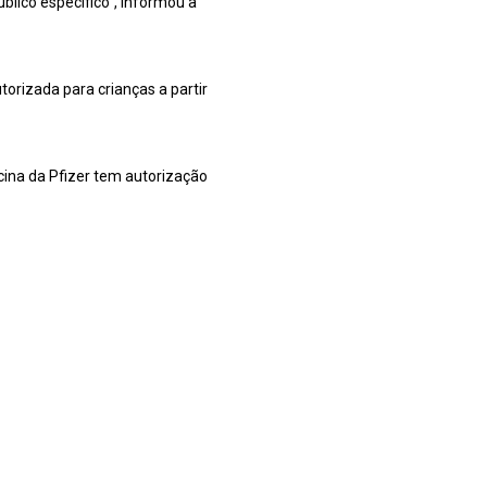
blico específico”, informou a
torizada para crianças a partir
cina da Pfizer tem autorização