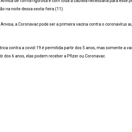
la Anvisa de forma rigorosa e com toda a cautela necessária para esse pú
ão na noite dessa sexta-feira (11).
 Anvisa, a Coronavac pode ser a primeira vacina contra o coronavírus au
rica contra a covid-19 é permitida partir dos 5 anos, mas somente a va
tir dos 6 anos, elas podem receber a Pfizer ou Coronavac.