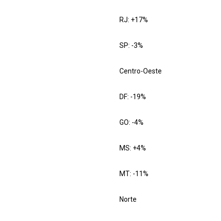
RJ: +17%
SP: -3%
Centro-Oeste
DF: -19%
GO: -4%
MS: +4%
MT: -11%
Norte