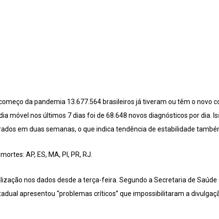
começo da pandemia 13.677.564 brasileiros já tiveram ou têm o novo c
ia móvel nos últimos 7 dias foi de 68.648 novos diagnósticos por dia. 
rados em duas semanas, o que indica tendência de estabilidade també
mortes: AP, ES, MA, PI, PR, RJ.
lização nos dados desde a terça-feira. Segundo a Secretaria de Saúde
adual apresentou “problemas críticos” que impossibilitaram a divulgaç