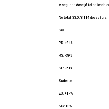
A segunda dose já foi aplicada e
No total, 33.078.114 doses foram
Sul
PR: +34%
RS: -39%
SC: -23%
Sudeste
ES: +17%
MG: +8%