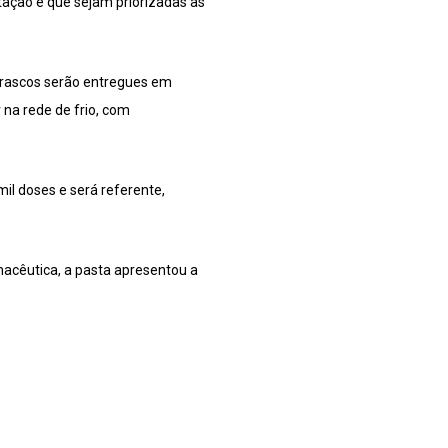
ntação é que sejam priorizadas as
 frascos serão entregues em
 na rede de frio, com
il doses e será referente,
acêutica, a pasta apresentou a