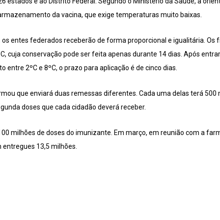
26 estados e ao Distrito Federal. Segundo o Ministério da Saúde, a orie
 armazenamento da vacina, que exige temperaturas muito baixas.
 os entes federados receberão de forma proporcional e igualitária. Os
, cuja conservação pode ser feita apenas durante 14 dias. Após entrar
ntre 2ºC e 8ºC, o prazo para aplicação é de cinco dias.
formou que enviará duas remessas diferentes. Cada uma delas terá 500 m
segunda doses que cada cidadão deverá receber.
100 milhões de doses do imunizante. Em março, em reunião com a farm
m entregues 13,5 milhões.