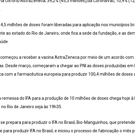
ina Oxford/AstraZeneca; 39,2% (45,3 milhões),da CoronaVac, 10,9% (12
.
 4,5 milhões de doses foram liberadas para aplicação nos municípios b
nte ao estado do Rio de Janeiro, onde fica a sede da fundação, e as de
aúde.
sil começou a receber a vacina AstraZeneca por meio de um acordo com o
tas. Desde março, começaram a chegar ao PNI as doses produzidas e
 com a farmacêutica europeia para produzir 100,4 milhões de doses a 
 remessa do IFA para a produção de 10 milhões de doses chega hoje à 
o Rio de Janeiro seja às 19h35.
 se prepara para produzir o IFA no Brasil, Bio-Manguinhos, que pretend
e para produzir IFA no Brasil, e iniciou o processo de fabricação o mês