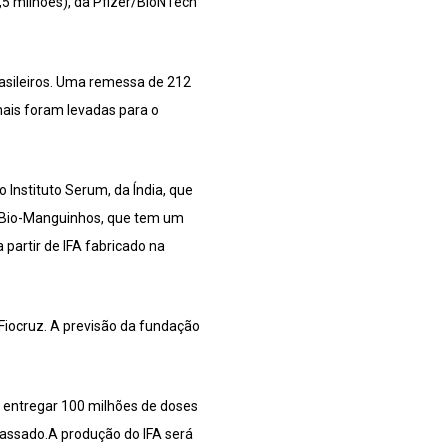
,5 milhões), da Pfizer/BioNTech
rasileiros. Uma remessa de 212
mais foram levadas para o
 Instituto Serum, da Índia, que
m Bio-Manguinhos, que tem um
partir de IFA fabricado na
Fiocruz. A previsão da fundação
e entregar 100 milhões de doses
 passado.A produção do IFA será