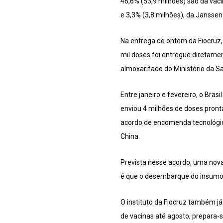
46,6% (53,9 milhões) são da vac
e 3,3% (3,8 milhões), da Janssen
Na entrega de ontem da Fiocruz,
mil doses foi entregue diretame
almoxarifado do Ministério da S
Entre janeiro e fevereiro, o Bra
enviou 4 milhões de doses pron
acordo de encomenda tecnológica
China.
Prevista nesse acordo, uma nova
é que o desembarque do insumo n
O instituto da Fiocruz também já
de vacinas até agosto, prepara-s