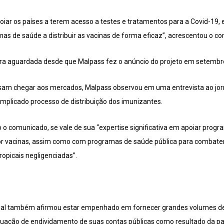
iar os países a terem acesso a testes e tratamentos para a Covid-19, 
mas de saúde a distribuir as vacinas de forma eficaz”, acrescentou o c
ra aguardada desde que Malpass fez o anúncio do projeto em setembr
sam chegar aos mercados, Malpass observou em uma entrevista ao jorn
omplicado processo de distribuição dos imunizantes.
 comunicado, se vale de sua “expertise significativa em apoiar prog
or vacinas, assim como com programas de saúde pública para combater
ropicais negligenciadas”.
dial também afirmou estar empenhado em fornecer grandes volumes de
uação de endividamento de suas contas públicas como resultado da p