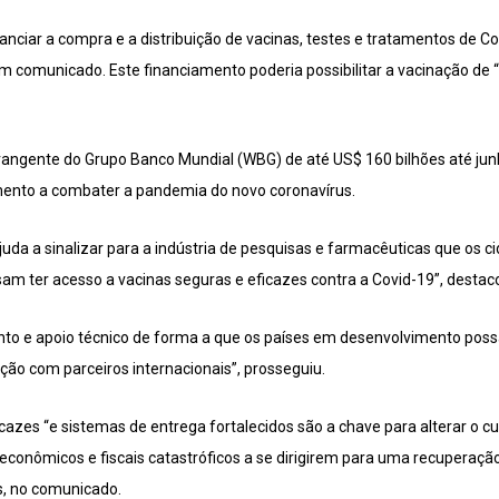
nciar a compra e a distribuição de vacinas, testes e tratamentos de Co
 comunicado. Este financiamento poderia possibilitar a vacinação de “
rangente do Grupo Banco Mundial (WBG) de até US$ 160 bilhões até jun
mento a combater a pandemia do novo coronavírus.
juda a sinalizar para a indústria de pesquisas e farmacêuticas que os 
m ter acesso a vacinas seguras e eficazes contra a Covid-19”, desta
o e apoio técnico de forma a que os países em desenvolvimento possam
ão com parceiros internacionais”, prosseguiu.
cazes “e sistemas de entrega fortalecidos são a chave para alterar o c
onômicos e fiscais catastróficos a se dirigirem para uma recuperação r
s, no comunicado.